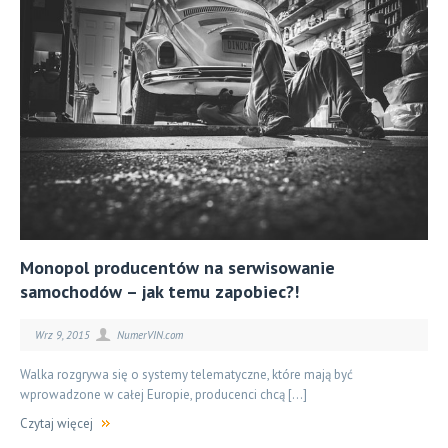
Monopol producentów na serwisowanie
samochodów – jak temu zapobiec?!
Wrz 9, 2015
NumerVIN.com
Walka rozgrywa się o systemy telematyczne, które mają być
wprowadzone w całej Europie, producenci chcą […]
Czytaj więcej