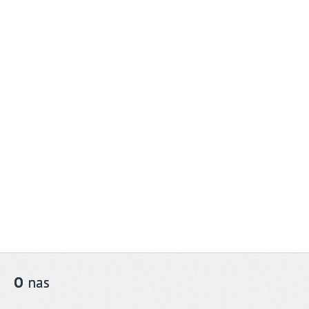
O
nas