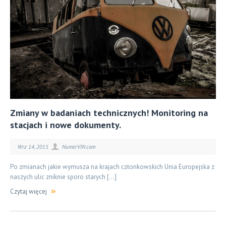
Zmiany w badaniach technicznych! Monitoring na
stacjach i nowe dokumenty.
Wrz 14, 2015
NumerVIN.com
Po zmianach jakie wymusza na krajach członkowskich Unia Europejska z
naszych ulic zniknie sporo starych […]
Czytaj więcej