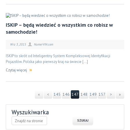
ISKIP – będą wiedzieć o wszystkim co robisz w
samochodzie!
Wrz 3, 2015
NumerVIN.com
ISKIP to skrót od Inteligentny System Kompleksowej Identyfikacji
Pojazdów. Polska jako pierwszy kraj na świecie […]
Czytaj więcej
«
<
145
146
147
148
149
157
>
»
Wyszukiwarka