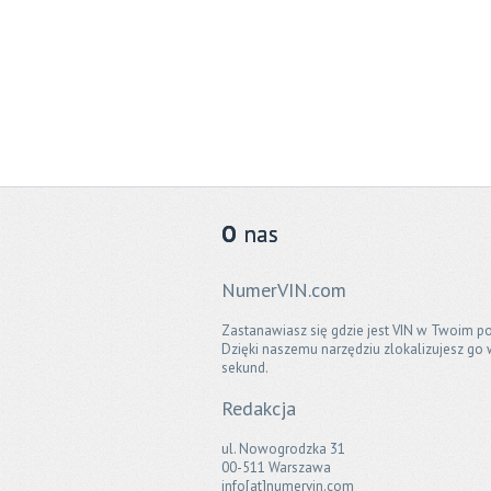
O
nas
NumerVIN.com
Zastanawiasz się gdzie jest VIN w Twoim po
Dzięki naszemu narzędziu zlokalizujesz go 
sekund.
Redakcja
ul. Nowogrodzka 31
00-511 Warszawa
info[at]numervin.com