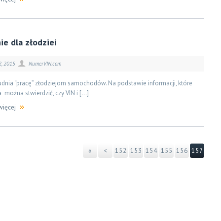
ie dla złodziei
2, 2015
NumerVIN.com
udnia “pracę” złodziejom samochodów. Na podstawie informacji, które
 można stwierdzić, czy VIN i […]
więcej
«
<
152
153
154
155
156
157