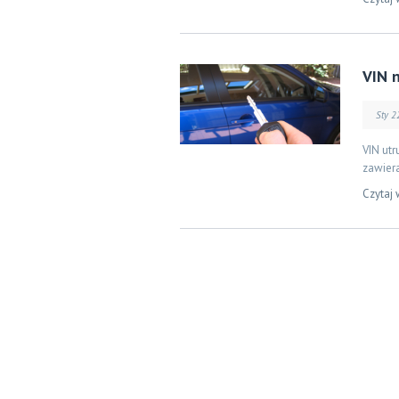
VIN n
Sty 2
VIN utr
zawiera
Czytaj 