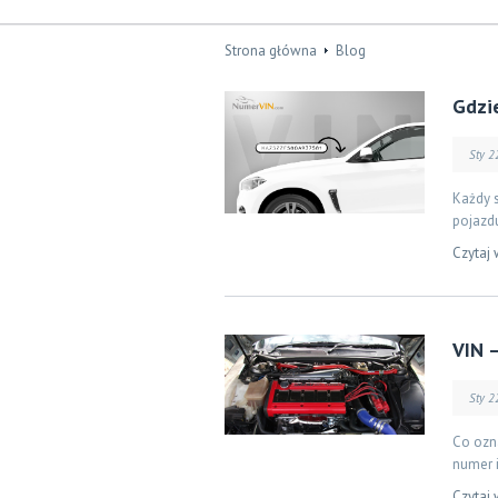
Strona główna
Blog
Gdzi
Sty 2
Każdy 
pojazd
Czytaj 
VIN –
Sty 2
Co ozna
numer i
Czytaj 