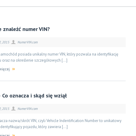
e znaleźć numer VIN?
2, 2015
NumerVIN.com
samochód posiada unikalny numer VIN, który pozwala na identyfikację
u oraz na określenie szczegółowych […]
więcej
 Co oznacza i skąd się wziął
2, 2015
NumerVIN.com
cza nazwa/skrót VIN, czyli Vehicle Indentification Number to unikatowy
dentyfikujący pojazdu, który zawiera […]
więcej