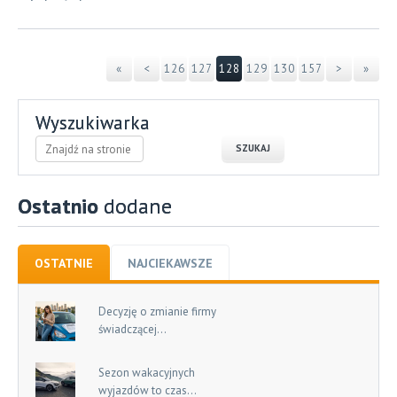
«
<
126
127
128
129
130
157
>
»
Wyszukiwarka
Ostatnio
dodane
OSTATNIE
NAJCIEKAWSZE
Decyzję o zmianie firmy
świadczącej...
Sezon wakacyjnych
wyjazdów to czas...