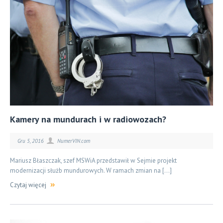
Kamery na mundurach i w radiowozach?
Gru 5, 2016
NumerVIN.com
Mariusz Błaszczak, szef MSWiA przedstawił w Sejmie projekt
modernizacji służb mundurowych. W ramach zmian na […]
Czytaj więcej