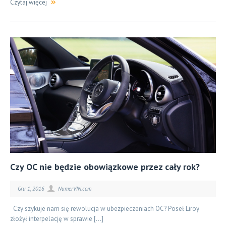
Czytaj więcej
Czy OC nie będzie obowiązkowe przez cały rok?
Gru 1, 2016
NumerVIN.com
Czy szykuje nam się rewolucja w ubezpieczeniach OC? Poseł Liroy
złożył interpelację w sprawie […]