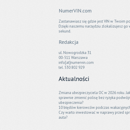
NumerVIN.com
Zastanawiasz się gdzie jest VIN w Twoim po
Dzięki naszemu narzędziu zlokalizujesz go 
sekund.
Redakcja
ul. Nowogrodzka 31
00-511 Warszawa
info[at]numervin.com
tel. 530 802 929
Aktualności
Zmiana ubezpieczyciela OC w 2026 roku. Ja
sprawnie zmienić polisę bez ryzyka podwó
ubezpieczenia?
10 błędów kierowców podczas wakacyjnyc
Czy warto inwestować w naprawy przed sp
auta?