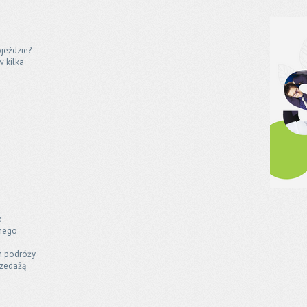
jeździe?
w kilka
k
jnego
h podróży
rzedażą