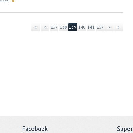
więcej
«
<
137
138
139
140
141
157
>
»
Facebook
Super