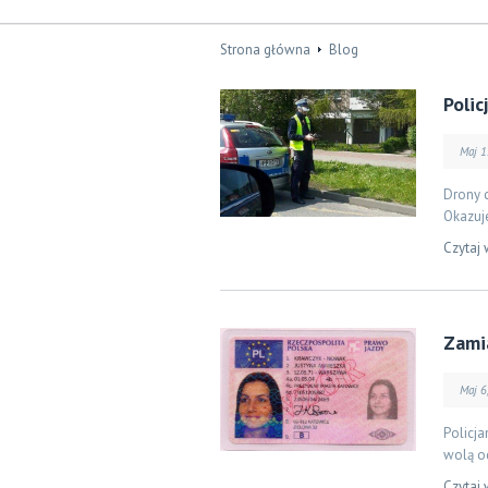
Strona główna
Blog
Poli
Maj 1
Drony c
Okazuje
Czytaj 
Zami
Maj 6
Policj
wolą o
Czytaj 