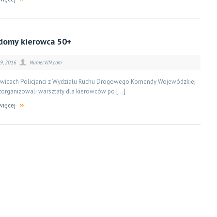
domy kierowca 50+
29, 2016
NumerVIN.com
wicach Policjanci z Wydziału Ruchu Drogowego Komendy Wojewódzkiej
 zorganizowali warsztaty dla kierowców po […]
więcej