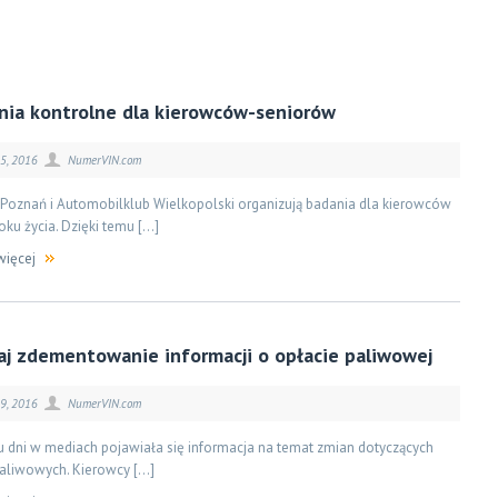
nia kontrolne dla kierowców-seniorów
25, 2016
NumerVIN.com
 Poznań i Automobilklub Wielkopolski organizują badania dla kierowców
oku życia. Dzięki temu […]
więcej
aj zdementowanie informacji o opłacie paliwowej
19, 2016
NumerVIN.com
u dni w mediach pojawiała się informacja na temat zmian dotyczących
paliwowych. Kierowcy […]