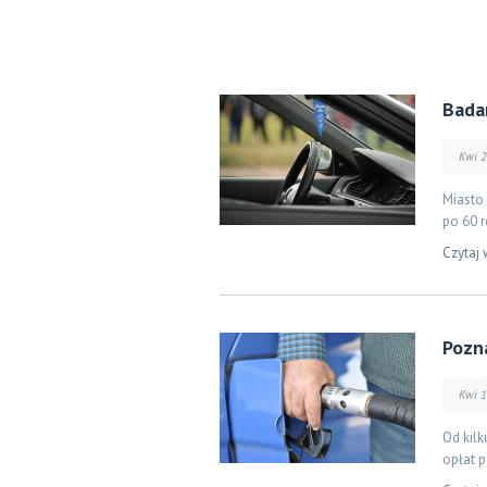
Bada
Kwi 
Miasto
po 60 r
Czytaj 
Pozn
Kwi 
Od kilk
opłat 