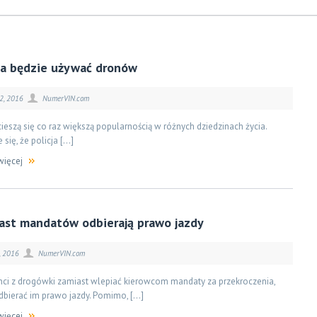
cja będzie używać dronów
2, 2016
NumerVIN.com
ieszą się co raz większą popularnością w różnych dziedzinach życia.
 się, że policja […]
więcej
ast mandatów odbierają prawo jazdy
, 2016
NumerVIN.com
anci z drogówki zamiast wlepiać kierowcom mandaty za przekroczenia,
dbierać im prawo jazdy. Pomimo, […]
więcej