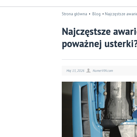
Strona główna
Blog
​Najczęstsze awari
​Najczęstsze awar
poważnej usterki
Maj 15, 2026
NumerVIN.com