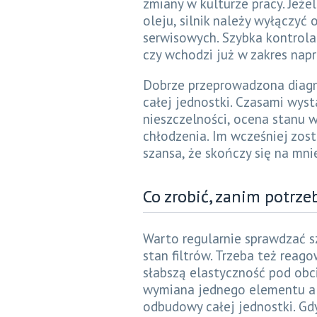
zmiany w kulturze pracy. Jeże
oleju, silnik należy wyłączy
serwisowych. Szybka kontrola
czy wchodzi już w zakres nap
Dobrze przeprowadzona diagn
całej jednostki. Czasami wys
nieszczelności, ocena stanu w
chłodzenia. Im wcześniej zos
szansa, że skończy się na mni
​Co zrobić, zanim potr
Warto regularnie sprawdzać s
stan filtrów. Trzeba też reago
słabszą elastyczność pod obc
wymiana jednego elementu al
odbudowy całej jednostki. Gd