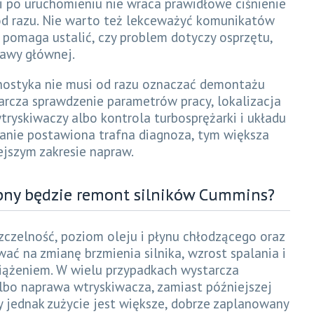
li po uruchomieniu nie wraca prawidłowe ciśnienie
ć od razu. Nie warto też lekceważyć komunikatów
 pomaga ustalić, czy problem dotyczy osprzętu,
rawy głównej.
ostyka nie musi od razu oznaczać demontażu
tarcza sprawdzenie parametrów pracy, lokalizacja
tryskiwaczy albo kontrola turbosprężarki i układu
tanie postawiona trafna diagnoza, tym większa
ejszym zakresie napraw.
zebny będzie remont silników Cummins?
zczelność, poziom oleju i płynu chłodzącego oraz
wać na zmianę brzmienia silnika, wzrost spalania i
iążeniem. W wielu przypadkach wystarcza
bo naprawa wtryskiwacza, zamiast późniejszej
y jednak zużycie jest większe, dobrze zaplanowany