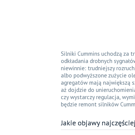
Silniki Cummins uchodzą za t
odkładania drobnych sygnałów
niewinnie: trudniejszy rozruc
albo podwyższone zużycie ole
agregatów mają największą sz
aż dojdzie do unieruchomienia
czy wystarczy regulacja, wym
będzie remont silników Cumm
​Jakie objawy najczęści