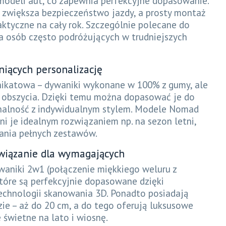
odeli aut, co zapewnia perfekcyjne dopasowanie.
 zwiększa bezpieczeństwo jazdy, a prosty montaż
aktyczne na cały rok. Szczególnie polecane do
 osób często podróżujących w trudniejszych
iących personalizację
nikatowa – dywaniki wykonane w 100% z gumy, ale
 obszycia. Dzięki temu można dopasować je do
onalność z indywidualnym stylem. Modele Nomad
ni je idealnym rozwiązaniem np. na sezon letni,
ania pełnych zestawów.
związanie dla wymagających
aniki 2w1 (połączenie miękkiego weluru z
óre są perfekcyjnie dopasowane dzięki
chnologii skanowania 3D. Ponadto posiadają
ie – aż do 20 cm, a do tego oferują luksusowe
 świetne na lato i wiosnę.