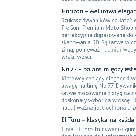
Horizon – welurowa elegan
Szukasz dywaników na lata? 
FroGum Premium Moto Shop ma
perfekcyjnie dopasowane do 
skanowania 3D. Są łatwe w cz
zimą, ponieważ nadmiar wody
właściwości.
No.77 – balans między est
Kierowcy ceniący elegancki w
uwagę na linię No.77. Dywani
łatwe mocowanie z oryginalny
doskonały wybór na wiosnę i l
nadal ważna jest ochrona prz
El Toro – klasyka na każdą
Linia El Toro to dywaniki g