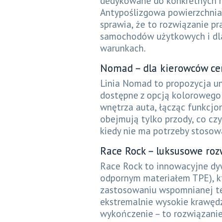
dedykowane do konkretnych m
Antypoślizgowa powierzchnia
sprawia, że to rozwiązanie pr
samochodów użytkowych i dla
warunkach.
Nomad – dla kierowców cen
Linia Nomad to propozycja u
dostępne z opcją kolorowego
wnętrza auta, łącząc funkcj
obejmują tylko przody, co czy
kiedy nie ma potrzeby stosow
Race Rock – luksusowe ro
Race Rock to innowacyjne dyw
odpornym materiałem TPE), kt
zastosowaniu wspomnianej te
ekstremalnie wysokie krawędz
wykończenie – to rozwiązanie