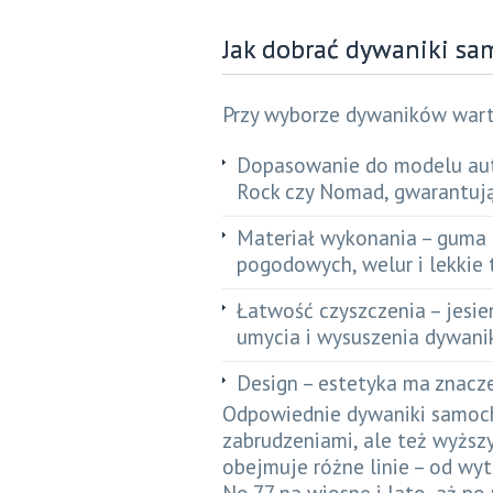
Jak dobrać dywaniki s
Przy wyborze dywaników wart
Dopasowanie do modelu auta
Rock czy Nomad, gwarantują
Materiał wykonania – guma 
pogodowych, welur i lekkie
Łatwość czyszczenia – jesie
umycia i wysuszenia dywani
Design – estetyka ma znacz
Odpowiednie dywaniki samoch
zabrudzeniami, ale też wyższ
obejmuje różne linie – od wyt
No.77 na wiosnę i lato, aż p