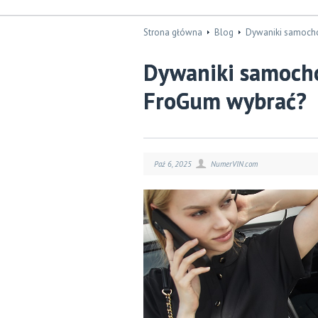
Strona główna
Blog
Dywaniki samochod
Dywaniki samocho
FroGum wybrać?
Paź 6, 2025
NumerVIN.com