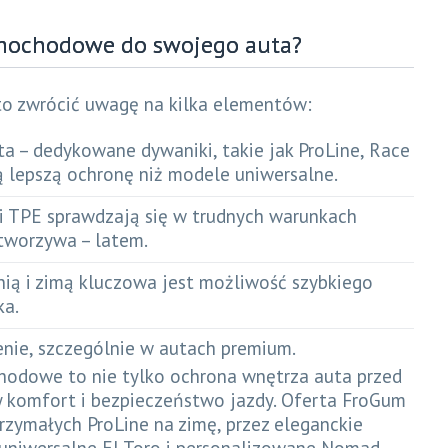
amochodowe do swojego auta?
o zwrócić uwagę na kilka elementów:
 – dedykowane dywaniki, takie jak ProLine, Race
 lepszą ochronę niż modele uniwersalne.
i TPE sprawdzają się w trudnych warunkach
 tworzywa – latem.
nią i zimą kluczowa jest możliwość szybkiego
ka.
enie, szczególnie w autach premium.
odowe to nie tylko ochrona wnętrza auta przed
y komfort i bezpieczeństwo jazdy. Oferta FroGum
rzymałych ProLine na zimę, przez eleganckie
o uniwersalne El Toro i personalizowane Nomad.