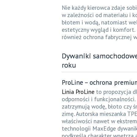
Nie każdy kierowca zdaje sobi
w zależności od materiału i 
błotem i wodą, natomiast wel
estetyczny wygląd i komfort.
również ochrona fabrycznej w
Dywaniki samochodowe 
roku
ProLine – ochrona premiu
Linia ProLine
to propozycja d
odporności i funkcjonalności.
zatrzymują wodę, błoto czy śn
zimę. Autorska mieszanka TP
właściwości nawet w ekstrem
technologii MaxEdge dywaniki
podkreśla charakter wnętrza 