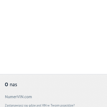
O
nas
NumerVIN.com
Zastanawiasz się gdzie jest VIN w Twoim pojeździe?