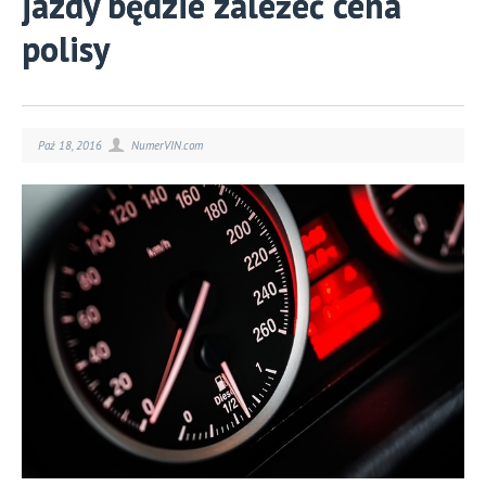
jazdy będzie zależeć cena
polisy
Paź 18, 2016
NumerVIN.com