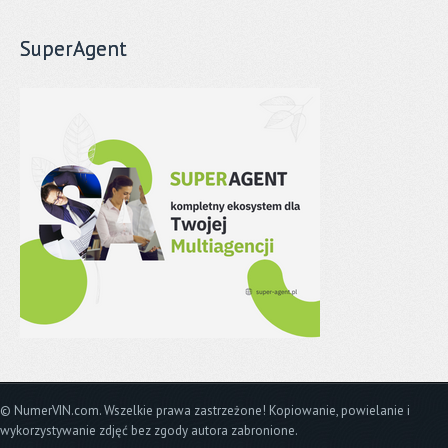
SuperAgent
© NumerVIN.com. Wszelkie prawa zastrzeżone! Kopiowanie, powielanie i
wykorzystywanie zdjęć bez zgody autora zabronione.