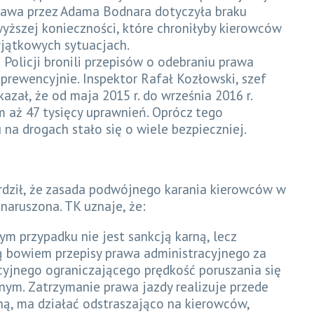
awa przez Adama Bodnara dotyczyła braku
wyższej konieczności, które chroniłyby kierowców
jątkowych sytuacjach.
Policji bronili przepisów o odebraniu prawa
ą prewencyjnie. Inspektor Rafał Kozłowski, szef
azał, że od maja 2015 r. do września 2016 r.
 aż 47 tysięcy uprawnień. Oprócz tego
na drogach stało się o wiele bezpieczniej.
rdził, że zasada podwójnego karania kierowców w
 naruszona. TK uznaje, że:
m przypadku nie jest sankcją karną, lecz
ją bowiem przepisy prawa administracyjnego za
cyjnego ograniczającego prędkość poruszania się
ym. Zatrzymanie prawa jazdy realizuje przede
ą, ma działać odstraszająco na kierowców,