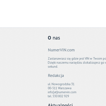
O
nas
NumerVIN.com
Zastanawiasz się gdzie jest VIN w Twoim po
Dzięki naszemu narzędziu zlokalizujesz go 
sekund.
Redakcja
ul. Nowogrodzka 31
00-511 Warszawa
info[at]numervin.com
tel. 530 802 929
Aktualności