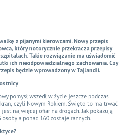
alkę z pijanymi kierowcami. Nowy przepis
rowca, który notorycznie przekracza przepisy
 szpitalach. Takie rozwiązanie ma uświadomić
utki ich nieodpowiedzialnego zachowania. Czy
rzepis będzie wprowadzony w Tajlandii.
ostnicy
nowy pomysł wszedł w życie jeszcze podczas
gkran, czyli Nowym Rokiem. Święto to ma trwać
 jest najwięcej ofiar na drogach. Jak pokazują
3 osoby a ponad 160 zostaje rannych.
aktyce?