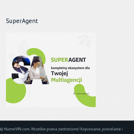
SuperAgent
© NumerVIN.com. Wszelkie prawa zastrzeżone! Kopiowanie, powielanie i