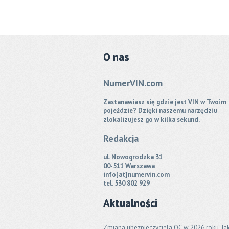
O
nas
NumerVIN.com
Zastanawiasz się gdzie jest VIN w Twoim
pojeździe? Dzięki naszemu narzędziu
zlokalizujesz go w kilka sekund.
Redakcja
ul. Nowogrodzka 31
00-511 Warszawa
info[at]numervin.com
tel. 530 802 929
Aktualności
Zmiana ubezpieczyciela OC w 2026 roku. Ja