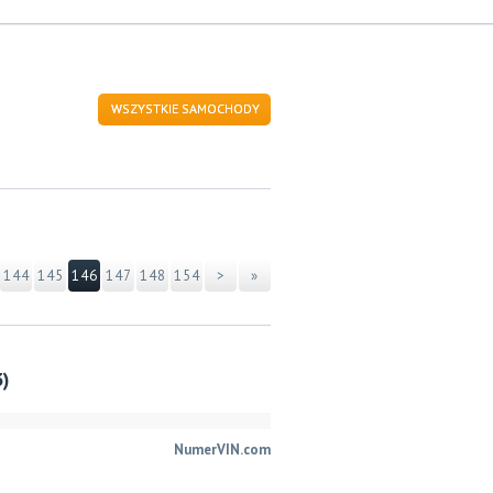
WSZYSTKIE SAMOCHODY
144
145
146
147
148
154
>
»
3)
NumerVIN.com