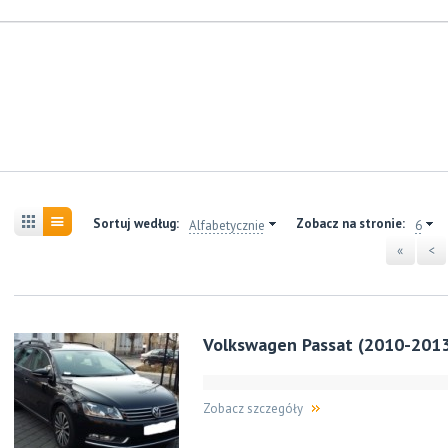
Sortuj według:
Zobacz na stronie:
Alfabetycznie
6
«
<
Volkswagen Passat (2010-201
Zobacz szczegóły