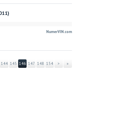
011)
NumerVIN.com
144
145
146
147
148
154
>
»