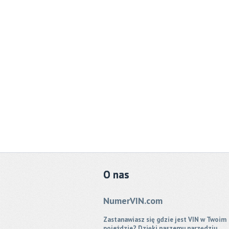
O
nas
NumerVIN.com
Zastanawiasz się gdzie jest VIN w Twoim
pojeździe? Dzięki naszemu narzędziu