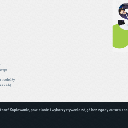
k
jnego
h podróży
rzedażą
one! Kopiowanie, powielanie i wykorzystywanie zdjęć bez zgody autora zab