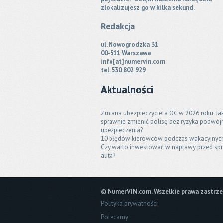
zlokalizujesz go w kilka sekund.
Redakcja
ul. Nowogrodzka 31
00-511 Warszawa
info[at]numervin.com
tel. 530 802 929
Aktualności
Zmiana ubezpieczyciela OC w 2026 roku. Ja
sprawnie zmienić polisę bez ryzyka podwó
ubezpieczenia?
10 błędów kierowców podczas wakacyjnyc
Czy warto inwestować w naprawy przed sp
auta?
© NumerVIN.com. Wszelkie prawa zastrzeż
Polityka prywatności
Polecamy