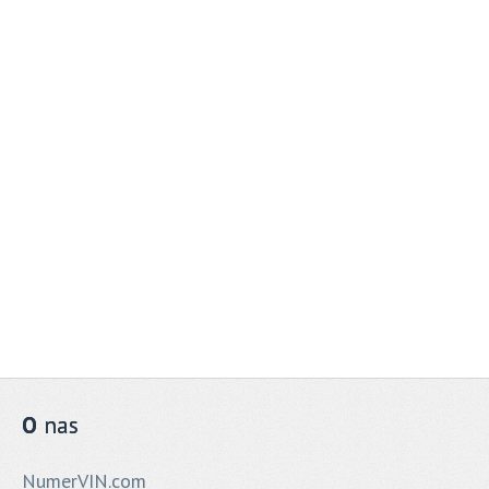
O
nas
NumerVIN.com