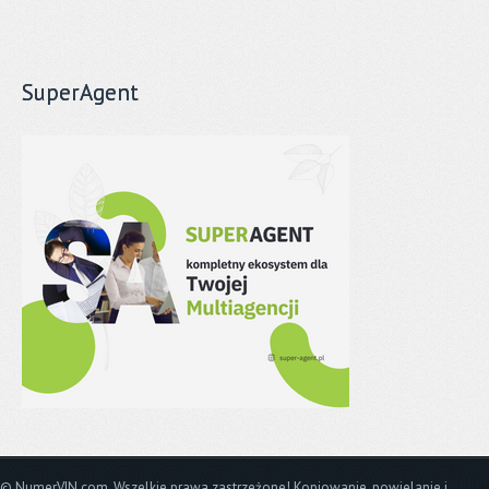
SuperAgent
© NumerVIN.com. Wszelkie prawa zastrzeżone! Kopiowanie, powielanie i