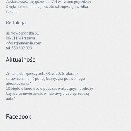
Zastanawiasz się gdzie jest VIN w Twoim pojeździe?
Dzięki naszemu narzędziu zlokalizujesz go w kilka
sekund.
Redakcja
ul. Nowogrodzka 31
00-511 Warszawa
info[at]numervin.com
tel. 530 802 929
Aktualności
Zmiana ubezpieczyciela OC w 2026 roku. Jak
sprawnie zmienić polisę bez ryzyka podwójnego
ubezpieczenia?
10 błędów kierowców podczas wakacyjnych podróży
Czy warto inwestować w naprawy przed sprzedażą
auta?
Facebook