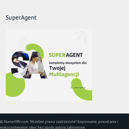
SuperAgent
© NumerVIN.com. Wszelkie prawa zastrzeżone! Kopiowanie, powielanie i
wykorzystywanie zdjęć bez zgody autora zabronione.