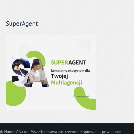
SuperAgent
© NumerVIN.com. Wszelkie prawa zastrzeżone! Kopiowanie, powielanie i