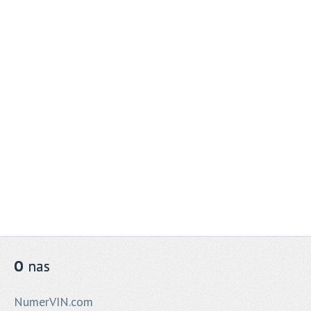
O
nas
NumerVIN.com