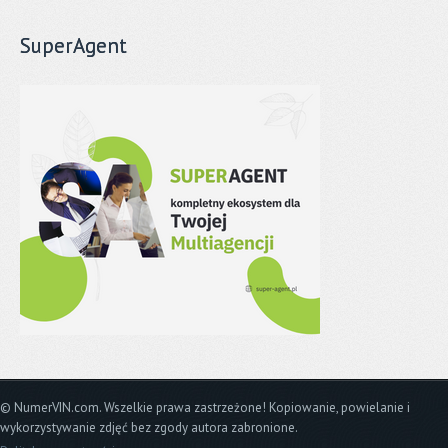
SuperAgent
© NumerVIN.com. Wszelkie prawa zastrzeżone! Kopiowanie, powielanie i
wykorzystywanie zdjęć bez zgody autora zabronione.