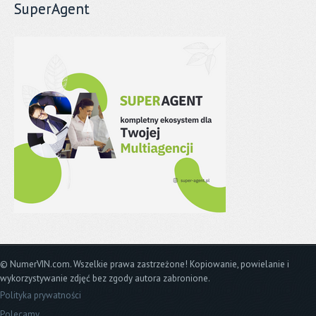
SuperAgent
© NumerVIN.com. Wszelkie prawa zastrzeżone! Kopiowanie, powielanie i
wykorzystywanie zdjęć bez zgody autora zabronione.
Polityka prywatności
Polecamy