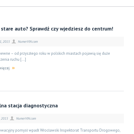
 stare auto? Sprawdź czy wjedziesz do centrum!
1, 2015
NumerVIN.com
pewne – od przyszłego roku w polskich miastach pojawią się duże
zenia ruchu […]
więcej
lna stacja diagnostyczna
, 2015
NumerVIN.com
owacyjny pomysł wpadł Wrocławski Inspektorat Transportu Drogowego,