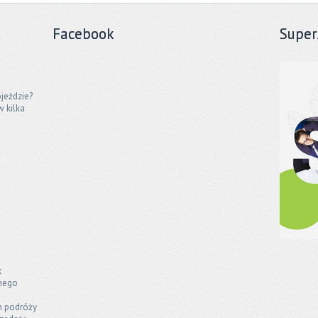
Facebook
Super
jeździe?
w kilka
k
jnego
h podróży