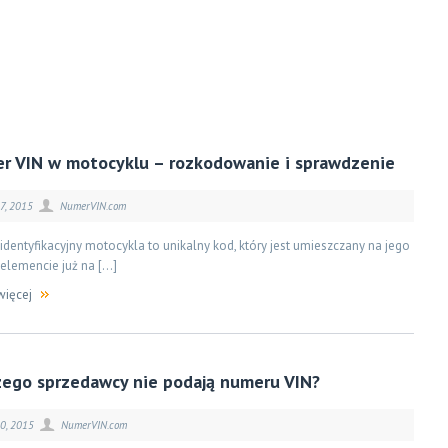
r VIN w motocyklu – rozkodowanie i sprawdzenie
7, 2015
NumerVIN.com
dentyfikacyjny motocykla to unikalny kod, który jest umieszczany na jego
elemencie już na […]
więcej
zego sprzedawcy nie podają numeru VIN?
10, 2015
NumerVIN.com