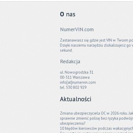
O
nas
NumerVIN.com
Zastanawiasz się gdzie jest VIN w Twoim po
Dzięki naszemu narzędziu zlokalizujesz go 
sekund.
Redakcja
ul. Nowogrodzka 31
00-511 Warszawa
info[at]numervin.com
tel. 530 802 929
Aktualności
Zmiana ubezpieczyciela OC w 2026 roku. Ja
sprawnie zmienić polisę bez ryzyka podwó
ubezpieczenia?
10 błędów kierowców podczas wakacyjnyc