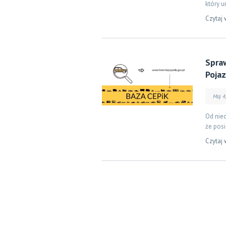
który u
Czytaj 
Spraw
Poja
Maj 4
Od nie
że posi
Czytaj 