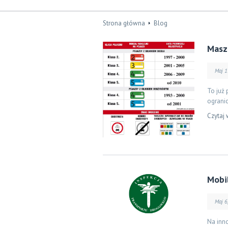
Strona główna
Blog
Masz
Maj 1
To już 
ogranic
Czytaj 
Mobi
Maj 6
Na inn