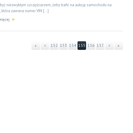
 być niezwykłym szczęściarzem, żeby trafić na aukcję samochodu na
, która zawiera numer VIN […]
więcej
«
<
152
153
154
155
156
157
>
»