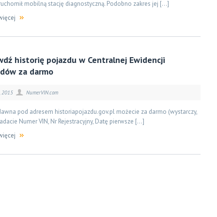
ruchomił mobilną stację diagnostyczną. Podobno zakres jej […]
więcej
dź historię pojazdu w Centralnej Ewidencji
zdów za darmo
, 2015
NumerVIN.com
dawna pod adresem historiapojazdu.gov.pl możecie za darmo (wystarczy,
adacie Numer VIN, Nr Rejestracyjny, Datę pierwsze […]
więcej