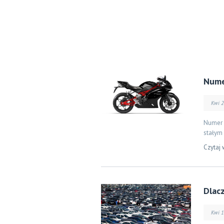
Nume
Kwi 2
Numer i
stałym 
Czytaj 
Dlac
Kwi 